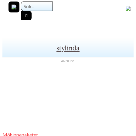
stylinda
Möhippepaketet