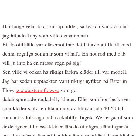
Har länge velat fotat pin-up bilder, så lyckan var stor när
jag hittade Tony som ville detsamma=)
Ett fototillfälle var där emot inte det lättaste att få till med
denna regniga sommar som vi haft. En hot rod med cab
vill ju inte ha en massa regn på sig!
Sen ville vi också ha riktigt läckra kläder till vår modell.
Jag har sedan upptäckten varit riktigt nyfiken på Ester in
Flow,
www.esterinflow.se
som gör
dalainspirerade rockabilly kläder. Eller som hon beskriver
sina kläder själv: en blandning av filmstar ala 40-50 tal,
romantisk folksaga och rockabilly. Ingela Westergaard som
är designer till dessa kläder lånade ut några klänningar åt
oss. Jag måste säga att jag blev ännu mer kär i dessa kläder