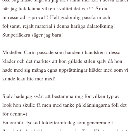
när jag fick känna vilken kvalitet det var!!! Är du
intresserad - prova!!! Helt gudomlig passform och
följsamt, rejält material i denna härliga dalatolkning!
Suuperläckra säger jag bara!
Modellen Carin passade som handen i handsken i dessa
kläder och det märktes att hon gillade stilen själv då hon
hade med sig många egna uppsättningar kläder med som vi
kunde leka lite mer med!
Själv hade jag svårt att bestämma mig för vilken typ av
look hon skulle få men med tanke på klänningarna föll det
för denna=)
En oerhört lyckad fotoeftermiddag som genererade i
flertalet läckra bilder, som fotografen Tony Klintasp arbetat