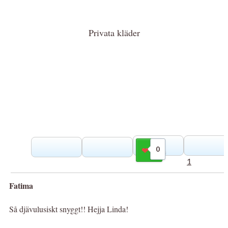
Privata kläder
0
Gilla
1
Fatima
Så djävulusiskt snyggt!! Hejja Linda!